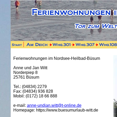
Ferienwohnungen im Nordsee-Heilbad-Büsum
Anne und Jan Witt
Norderpiep 8
25761 Büsum
Tel.: (04834) 2279
Fax: (04834) 936 828
Mobil: (0172) 18 66 888
e-mail:
anne-undjan.witt@t-online.de
Homepage: https://www.buesumurlaub-witt.de